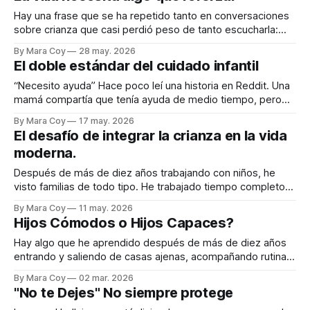
Hay una frase que se ha repetido tanto en conversaciones
sobre crianza que casi perdió peso de tanto escucharla:
“Se necesita una villa para criar a un niño.” Y yo sigo
By Mara Coy
28 may. 2026
creyendo profundamente que es verdad. Lo creo como
El doble estándar del cuidado infantil
cuidadora. Lo creo como maestra. Lo creo como tía. Lo
creo
“Necesito ayuda” Hace poco leí una historia en Reddit. Una
mamá compartía que tenía ayuda de medio tiempo, pero
que la niñera le había pedido tiempo completo. Ella decía
By Mara Coy
17 may. 2026
que realmente no “necesitaba” más ayuda para sobrevivir,
El desafío de integrar la crianza en la vida
pero que honestamente le haría bien: a su relación, a su
moderna.
descanso, a
Después de más de diez años trabajando con niños, he
visto familias de todo tipo. He trabajado tiempo completo
con padres que ven a sus hijos pocas horas al día y aun así
By Mara Coy
11 may. 2026
sostienen profundamente la formación emocional y humana
Hijos Cómodos o Hijos Capaces?
de sus hijos. Y también he trabajado medio tiempo con
Hay algo que he aprendido después de más de diez años
entrando y saliendo de casas ajenas, acompañando rutinas
que no son mías pero que vivo como si lo fueran: la
By Mara Coy
02 mar. 2026
maternidad moderna está cansada. Lo digo con respeto. Lo
"No te Dejes" No siempre protege
digo con cariño. Lo digo porque lo he visto de