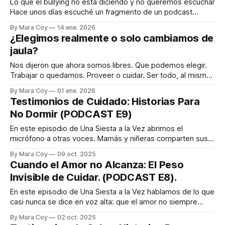
Lo que el bullying no está diciendo y no queremos escuchar
Hace unos días escuché un fragmento de un podcast
donde varias mamás hablaban de si alguna vez le habían
By Mara Coy
14 ene. 2026
dicho a sus hijos la frase: “Si te pegan, pégales.” Todas
¿Elegimos realmente o solo cambiamos de
asintieron. Y es que, ¿cómo no hacerlo? Qué impotencia
jaula?
Nos dijeron que ahora somos libres. Que podemos elegir.
Trabajar o quedarnos. Proveer o cuidar. Ser todo, al mismo
tiempo. Pero hay días (y cada vez más) en los que me
By Mara Coy
01 ene. 2026
pregunto si esa libertad es real o si solo aprendimos a
Testimonios de Cuidado: Historias Para
habitar una jaula distinta, más brillante, más moderna,
No Dormir (PODCAST E9)
En este episodio de Una Siesta a la Vez abrimos el
micrófono a otras voces. Mamás y niñeras comparten sus
historias sobre el cuidado: los momentos en que
By Mara Coy
09 oct. 2025
aprendieron que poner límites también es una forma de
Cuando el Amor no Alcanza: El Peso
cuidarse, y que buscar espacio fuera del rol de cuidar no es
Invisible de Cuidar. (PODCAST E8).
egoísmo,
En este episodio de Una Siesta a la Vez hablamos de lo que
casi nunca se dice en voz alta: que el amor no siempre
basta para sostener el trabajo de cuidar. Desde la mirada
By Mara Coy
02 oct. 2025
de una mamá y de una niñera exploramos qué pasa cuando