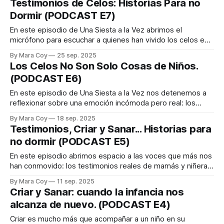
Testimonios de Celos: Historias Para no
damos desde el agotamiento,
Dormir (PODCAST E7)
En este episodio de Una Siesta a la Vez abrimos el
micrófono para escuchar a quienes han vivido los celos en
carne propia: mamás que se sintieron desplazadas por la
By Mara Coy
25 sep. 2025
abuela, el papá o incluso una hermana, y niñeras que
Los Celos No Son Solo Cosas de Niños.
recibieron el cariño de los niños de una forma que
(PODCAST E6)
En este episodio de Una Siesta a la Vez nos detenemos a
reflexionar sobre una emoción incómoda pero real: los
celos en la crianza. Hablamos de cómo aparecen en las
By Mara Coy
18 sep. 2025
mamás, en las niñeras e incluso en las familias, aunque casi
Testimonios, Criar y Sanar... Historias para
nunca nos atrevemos a nombrarlos. Los celos no son
no dormir (PODCAST E5)
En este episodio abrimos espacio a las voces que más nos
han conmovido: los testimonios reales de mamás y niñeras
que han vivido la experiencia de cuidar… mientras intentan
By Mara Coy
11 sep. 2025
sanarse a sí mismas. Después de reflexionar sobre nuestra
Criar y Sanar: cuando la infancia nos
propia historia, ahora es el turno de ellas. Escucharás a
alcanza de nuevo. (PODCAST E4)
mujeres que
Criar es mucho más que acompañar a un niño en su