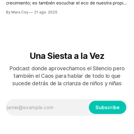
crecimiento; es también escuchar el eco de nuestra propia
infancia. En este episodio de Una Siesta a la Vez nos
By Mara Coy
21 ago. 2025
adentramos en esas memorias que despiertan cuando
cuidamos: la paciencia que nos faltó, el abrazo que no
llegó, las
Una Siesta a la Vez
Podcast donde aprovechamos el Silencio pero
también el Caos para hablar de todo lo que
sucede detrás de la crianza de niños y niñas
Subscribe