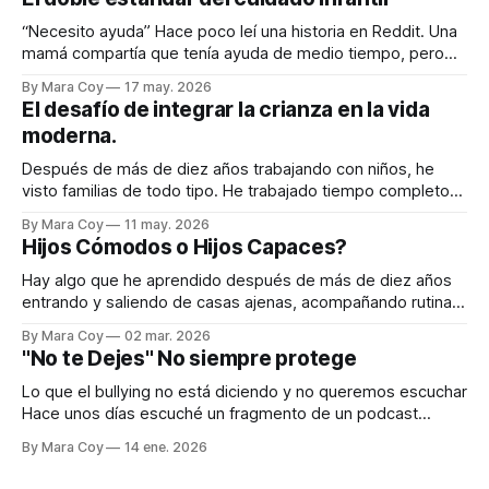
“Necesito ayuda” Hace poco leí una historia en Reddit. Una
mamá compartía que tenía ayuda de medio tiempo, pero
que la niñera le había pedido tiempo completo. Ella decía
By Mara Coy
17 may. 2026
que realmente no “necesitaba” más ayuda para sobrevivir,
El desafío de integrar la crianza en la vida
pero que honestamente le haría bien: a su relación, a su
moderna.
descanso, a
Después de más de diez años trabajando con niños, he
visto familias de todo tipo. He trabajado tiempo completo
con padres que ven a sus hijos pocas horas al día y aun así
By Mara Coy
11 may. 2026
sostienen profundamente la formación emocional y humana
Hijos Cómodos o Hijos Capaces?
de sus hijos. Y también he trabajado medio tiempo con
Hay algo que he aprendido después de más de diez años
entrando y saliendo de casas ajenas, acompañando rutinas
que no son mías pero que vivo como si lo fueran: la
By Mara Coy
02 mar. 2026
maternidad moderna está cansada. Lo digo con respeto. Lo
"No te Dejes" No siempre protege
digo con cariño. Lo digo porque lo he visto de
Lo que el bullying no está diciendo y no queremos escuchar
Hace unos días escuché un fragmento de un podcast
donde varias mamás hablaban de si alguna vez le habían
By Mara Coy
14 ene. 2026
dicho a sus hijos la frase: “Si te pegan, pégales.” Todas
asintieron. Y es que, ¿cómo no hacerlo? Qué impotencia