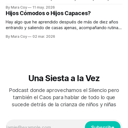
con padres que ven a sus hijos pocas horas al día y aun así
By Mara Coy
11 may. 2026
sostienen profundamente la formación emocional y humana
Hijos Cómodos o Hijos Capaces?
de sus hijos. Y también he trabajado medio tiempo con
Hay algo que he aprendido después de más de diez años
entrando y saliendo de casas ajenas, acompañando rutinas
que no son mías pero que vivo como si lo fueran: la
By Mara Coy
02 mar. 2026
maternidad moderna está cansada. Lo digo con respeto. Lo
digo con cariño. Lo digo porque lo he visto de
Una Siesta a la Vez
Podcast donde aprovechamos el Silencio pero
también el Caos para hablar de todo lo que
sucede detrás de la crianza de niños y niñas
Subscribe