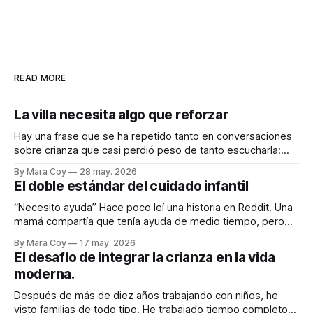
READ MORE
La villa necesita algo que reforzar
Hay una frase que se ha repetido tanto en conversaciones
sobre crianza que casi perdió peso de tanto escucharla:
“Se necesita una villa para criar a un niño.” Y yo sigo
By Mara Coy
28 may. 2026
creyendo profundamente que es verdad. Lo creo como
El doble estándar del cuidado infantil
cuidadora. Lo creo como maestra. Lo creo como tía. Lo
creo
“Necesito ayuda” Hace poco leí una historia en Reddit. Una
mamá compartía que tenía ayuda de medio tiempo, pero
que la niñera le había pedido tiempo completo. Ella decía
By Mara Coy
17 may. 2026
que realmente no “necesitaba” más ayuda para sobrevivir,
El desafío de integrar la crianza en la vida
pero que honestamente le haría bien: a su relación, a su
moderna.
descanso, a
Después de más de diez años trabajando con niños, he
visto familias de todo tipo. He trabajado tiempo completo