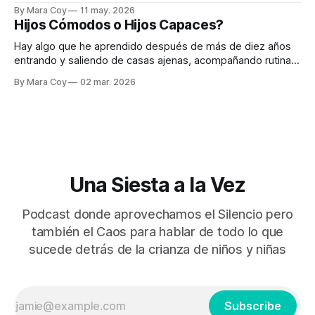
con padres que ven a sus hijos pocas horas al día y aun así
By Mara Coy
11 may. 2026
sostienen profundamente la formación emocional y humana
Hijos Cómodos o Hijos Capaces?
de sus hijos. Y también he trabajado medio tiempo con
Hay algo que he aprendido después de más de diez años
entrando y saliendo de casas ajenas, acompañando rutinas
que no son mías pero que vivo como si lo fueran: la
By Mara Coy
02 mar. 2026
maternidad moderna está cansada. Lo digo con respeto. Lo
digo con cariño. Lo digo porque lo he visto de
Una Siesta a la Vez
Podcast donde aprovechamos el Silencio pero
también el Caos para hablar de todo lo que
sucede detrás de la crianza de niños y niñas
Subscribe