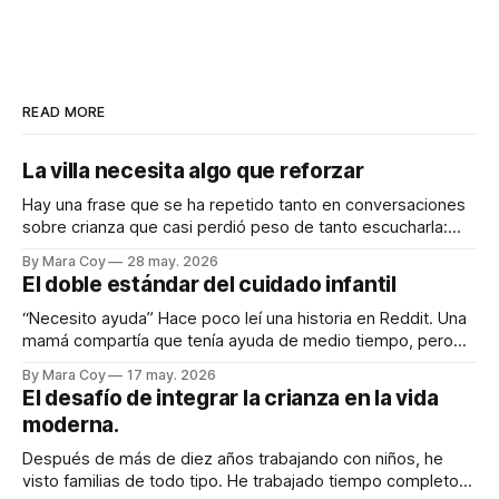
READ MORE
La villa necesita algo que reforzar
Hay una frase que se ha repetido tanto en conversaciones
sobre crianza que casi perdió peso de tanto escucharla:
“Se necesita una villa para criar a un niño.” Y yo sigo
By Mara Coy
28 may. 2026
creyendo profundamente que es verdad. Lo creo como
El doble estándar del cuidado infantil
cuidadora. Lo creo como maestra. Lo creo como tía. Lo
creo
“Necesito ayuda” Hace poco leí una historia en Reddit. Una
mamá compartía que tenía ayuda de medio tiempo, pero
que la niñera le había pedido tiempo completo. Ella decía
By Mara Coy
17 may. 2026
que realmente no “necesitaba” más ayuda para sobrevivir,
El desafío de integrar la crianza en la vida
pero que honestamente le haría bien: a su relación, a su
moderna.
descanso, a
Después de más de diez años trabajando con niños, he
visto familias de todo tipo. He trabajado tiempo completo